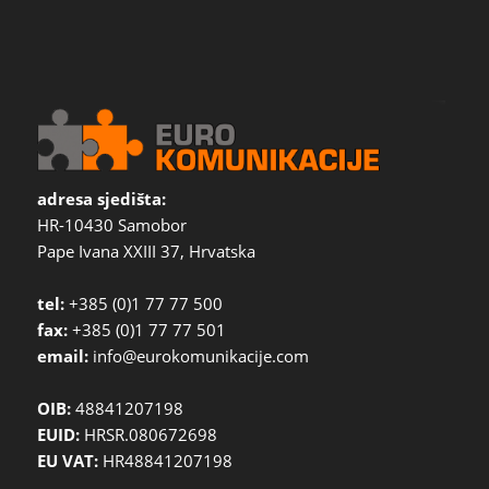
adresa sjedišta:
HR-10430 Samobor
Pape Ivana XXIII 37, Hrvatska
tel:
+385 (0)1 77 77 500
fax:
+385 (0)1 77 77 501
email:
info@eurokomunikacije.com
OIB:
48841207198
EUID:
HRSR.080672698
EU VAT:
HR48841207198