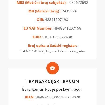
MBS (Matični broj subjekta) :
080672698
MB (Matični broj) :
2435624
OIB:
48841207198
EU VAT Number:
HR48841207198
EUID :
HRSR.080672698
Broj upisa u Sudski registar:
Tt-08/11917-2, Trgovački sud u Zagrebu
TRANSAKCIJSKI RAČUN
Euro komunikacije poslovni račun
IBAN
: HR4824020061100978070