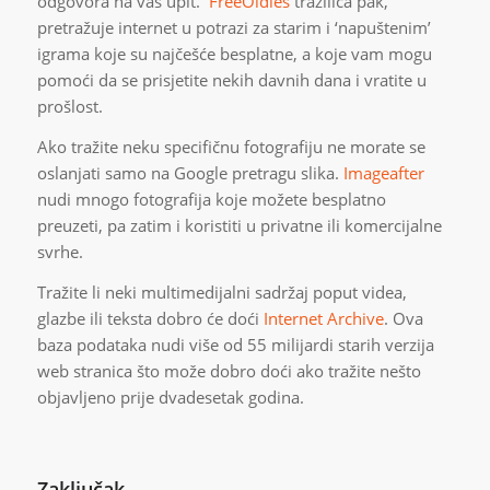
odgovora na vaš upit.
FreeOldies
tražilica pak,
pretražuje internet u potrazi za starim i ‘napuštenim’
igrama koje su najčešće besplatne, a koje vam mogu
pomoći da se prisjetite nekih davnih dana i vratite u
prošlost.
Ako tražite neku specifičnu fotografiju ne morate se
oslanjati samo na Google pretragu slika.
Imageafter
nudi mnogo fotografija koje možete besplatno
preuzeti, pa zatim i koristiti u privatne ili komercijalne
svrhe.
Tražite li neki multimedijalni sadržaj poput videa,
glazbe ili teksta dobro će doći
Internet Archive
. Ova
baza podataka nudi više od 55 milijardi starih verzija
web stranica što može dobro doći ako tražite nešto
objavljeno prije dvadesetak godina.
Zaključak