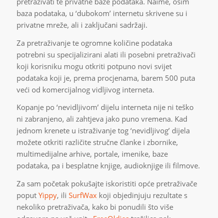
pretraživati te privatne baze podataka. Naime, osim
baza podataka, u ‘dubokom’ internetu skrivene su i
privatne mreže, ali i zaključani sadržaji.
Za pretraživanje te ogromne količine podataka
potrebni su specijalizirani alati ili posebni pretraživači
koji korisniku mogu otkriti potpuno novi svijet
podataka koji je, prema procjenama, barem 500 puta
veći od komercijalnog vidljivog interneta.
Kopanje po ‘nevidljivom’ dijelu interneta nije ni teško
ni zabranjeno, ali zahtjeva jako puno vremena. Kad
jednom krenete u istraživanje tog ‘nevidljivog’ dijela
možete otkriti različite stručne članke i zbornike,
multimedijalne arhive, portale, imenike, baze
podataka, pa i besplatne knjige, audioknjige ili filmove.
Za sam početak pokušajte iskoristiti opće pretraživače
poput
Yippy
, ili
SurfWax
koji objedinjuju rezultate s
nekoliko pretraživača, kako bi ponudili što više