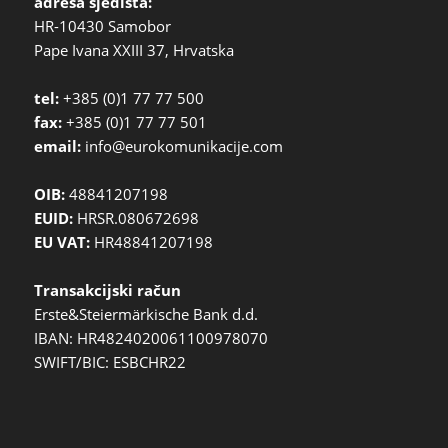
adresa sjedišta:
HR-10430 Samobor
Pape Ivana XXIII 37, Hrvatska
tel:
+385 (0)1 77 77 500
fax:
+385 (0)1 77 77 501
email:
info@eurokomunikacije.com
OIB:
48841207198
EUID:
HRSR.080672698
EU VAT:
HR48841207198
Transakcijski račun
Erste&Steiermärkische Bank d.d.
IBAN: HR4824020061100978070
SWIFT/BIC: ESBCHR22