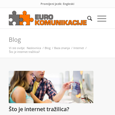
Promijeni jezik:
Engleski
Blog
Vi ste ovdje:
Naslovnica
/
Blog
/
Baza znanja
/
Internet
/
Što je internet tražilica?
Što je internet tražilica?