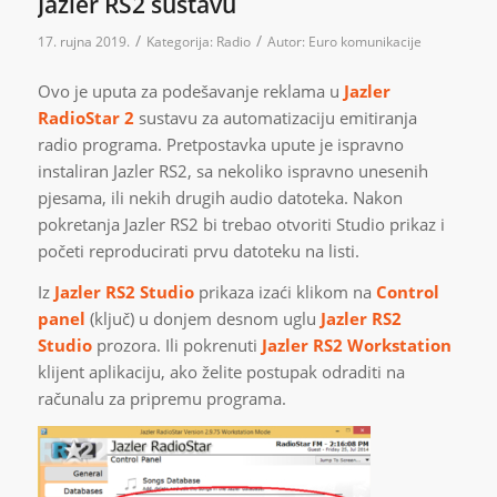
Jazler RS2 sustavu
/
/
17. rujna 2019.
Kategorija:
Radio
Autor:
Euro komunikacije
Ovo je uputa za podešavanje reklama u
Jazler
RadioStar 2
sustavu za automatizaciju emitiranja
radio programa. Pretpostavka upute je ispravno
instaliran Jazler RS2, sa nekoliko ispravno unesenih
pjesama, ili nekih drugih audio datoteka. Nakon
pokretanja Jazler RS2 bi trebao otvoriti Studio prikaz i
početi reproducirati prvu datoteku na listi.
Iz
Jazler RS2 Studio
prikaza izaći klikom na
Control
panel
(ključ) u donjem desnom uglu
Jazler RS2
Studio
prozora. Ili pokrenuti
Jazler RS2 Workstation
klijent aplikaciju, ako želite postupak odraditi na
računalu za pripremu programa.