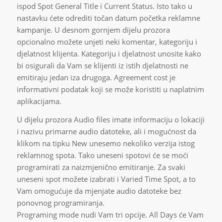
ispod Spot General Title i Current Status. Isto tako u
nastavku ćete odrediti točan datum početka reklamne
kampanje. U desnom gornjem dijelu prozora
opcionalno možete unjeti neki komentar, kategoriju i
djelatnost klijenta. Kategoriju i djelatnost unosite kako
bi osigurali da Vam se klijenti iz istih djelatnosti ne
emitiraju jedan iza drugoga. Agreement cost je
informativni podatak koji se može koristiti u naplatnim
aplikacijama.
U dijelu prozora Audio files imate informaciju o lokaciji
i nazivu primarne audio datoteke, ali i mogućnost da
klikom na tipku New unesemo nekoliko verzija istog
reklamnog spota. Tako uneseni spotovi će se moći
programirati za naizmjenično emitiranje. Za svaki
uneseni spot možete izabrati i Varied Time Spot, a to
Vam omogućuje da mjenjate audio datoteke bez
ponovnog programiranja.
Programing mode nudi Vam tri opcije. All Days će Vam