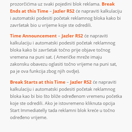
prozorčićima uz svaki pojedini blok reklama.
Break
Ends at this Time
–
Jazler RS2
će napraviti kalkulaciju
i automatski podesiti početak reklamnog bloka kako bi
završetak bio u vrijeme koje ste odredili.
Time Announcement
–
Jazler RS2
će napraviti
kalkulaciju i automatski podesiti početak reklamnog
bloka kako bi završetak točno prije objave točnog
vremena na puni sat. ( Američke mreže imaju
zakonsku obavezu oglasiti točno vrijeme na puni sat,
pa je ova funkcija zbog njih ovdje).
Break Starts at this Time
–
Jazler RS2
će napraviti
kalkulaciju i automatski podesiti početak reklamnog
bloka kao bi bio što bliže određenom vremenu početka
koje ste odredili. Ako je istovremeno kliknuta opcija
Start Immediatelly tada reklamni blok kreće u točno
određeno vrijeme.