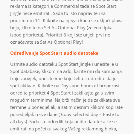
reklama iz kategorije Commercial tada se Spot Start
Jingle neće emitirati. Sada to isto napravite i sa
prioritetom 11. Kliknite na njega i kada se uključi plava
boja, kliknite na Set As Optional Play (zelena tipka
ispod prioriteta). Prioritet 8 koji ste unjeli prvi ne
označavate sa Set As Optional Play!
Određivanje Spot Start audio datoteke
Uzmite audio datoteku Spot Start Jingle i unesite je u
Spot database, klikom na Add, kažite mu da kampanja
traje zauvjek, unesite ime koje želite i odredite da je
spot aktivan. Kliknite na Days and hours of broadcast,
odredite prioritet 4 Spot Start i zaklikajte ga u svim
mogućim terminima. Najbrži način je da zaklikate sve
termine u ponedjeljak, a zatim desnim klikom kopirate
ponedjeljak u sve dane ( Copy selected day – Paste to
all days). Sada ste odredili koja audio datoteka će se
emitirati na početku svakog Vašeg reklamnog bloka,