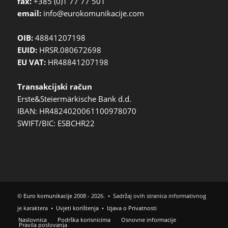
fax:
+385 (0)1 77 77 501
email:
info@eurokomunikacije.com
OIB:
48841207198
EUID:
HRSR.080672698
EU VAT:
HR48841207198
Transakcijski račun
Erste&Steiermärkische Bank d.d.
IBAN: HR4824020061100978070
SWIFT/BIC: ESBCHR22
©
Euro komunikacije
2008 - 2026. • Sadržaj ovih stranica informativnog
je karaktera •
Uvjeti korištenja
•
Izjava o Privatnosti
Naslovnica
Podrška korisnicima
Osnovne informacije
Pravila poslovanja