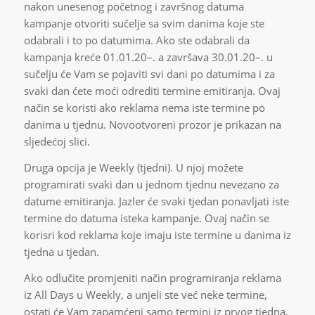
nakon unesenog početnog i završnog datuma
kampanje otvoriti sučelje sa svim danima koje ste
odabrali i to po datumima. Ako ste odabrali da
kampanja kreće 01.01.20–. a završava 30.01.20–. u
sučelju će Vam se pojaviti svi dani po datumima i za
svaki dan ćete moći odrediti termine emitiranja. Ovaj
način se koristi ako reklama nema iste termine po
danima u tjednu. Novootvoreni prozor je prikazan na
sljedećoj slici.
Druga opcija je Weekly (tjedni). U njoj možete
programirati svaki dan u jednom tjednu nevezano za
datume emitiranja. Jazler će svaki tjedan ponavljati iste
termine do datuma isteka kampanje. Ovaj način se
korisri kod reklama koje imaju iste termine u danima iz
tjedna u tjedan.
Ako odlučite promjeniti način programiranja reklama
iz All Days u Weekly, a unjeli ste već neke termine,
ostati će Vam zapamćeni samo termini iz prvog tjedna.