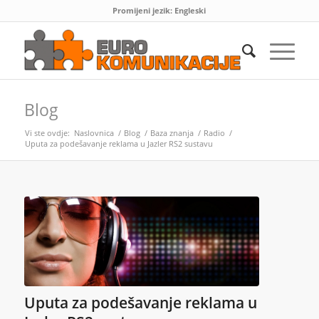
Promijeni jezik:
Engleski
Blog
Vi ste ovdje:
Naslovnica
/
Blog
/
Baza znanja
/
Radio
/
Uputa za podešavanje reklama u Jazler RS2 sustavu
Uputa za podešavanje reklama u