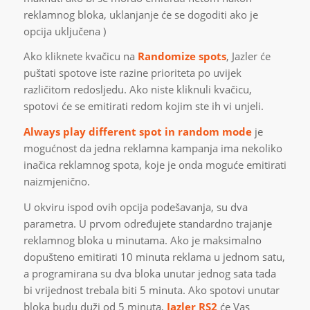
reklamnog bloka, uklanjanje će se dogoditi ako je
opcija uključena )
Ako kliknete kvačicu na
Randomize spots
, Jazler će
puštati spotove iste razine prioriteta po uvijek
različitom redosljedu. Ako niste kliknuli kvačicu,
spotovi će se emitirati redom kojim ste ih vi unjeli.
Always play different spot in random mode
je
mogućnost da jedna reklamna kampanja ima nekoliko
inačica reklamnog spota, koje je onda moguće emitirati
naizmjenično.
U okviru ispod ovih opcija podešavanja, su dva
parametra. U prvom određujete standardno trajanje
reklamnog bloka u minutama. Ako je maksimalno
dopušteno emitirati 10 minuta reklama u jednom satu,
a programirana su dva bloka unutar jednog sata tada
bi vrijednost trebala biti 5 minuta. Ako spotovi unutar
bloka budu duži od 5 minuta,
Jazler RS2
će Vas