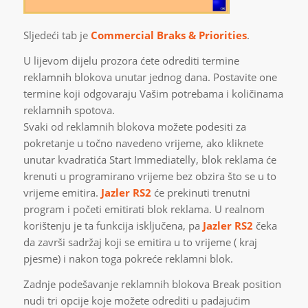
Sljedeći tab je
Commercial Braks & Priorities
.
U lijevom dijelu prozora ćete odrediti termine
reklamnih blokova unutar jednog dana. Postavite one
termine koji odgovaraju Vašim potrebama i količinama
reklamnih spotova.
Svaki od reklamnih blokova možete podesiti za
pokretanje u točno navedeno vrijeme, ako kliknete
unutar kvadratića Start Immediatelly, blok reklama će
krenuti u programirano vrijeme bez obzira što se u to
vrijeme emitira.
Jazler RS2
će prekinuti trenutni
program i početi emitirati blok reklama. U realnom
korištenju je ta funkcija isključena, pa
Jazler RS2
čeka
da završi sadržaj koji se emitira u to vrijeme ( kraj
pjesme) i nakon toga pokreće reklamni blok.
Zadnje podešavanje reklamnih blokova Break position
nudi tri opcije koje možete odrediti u padajućim