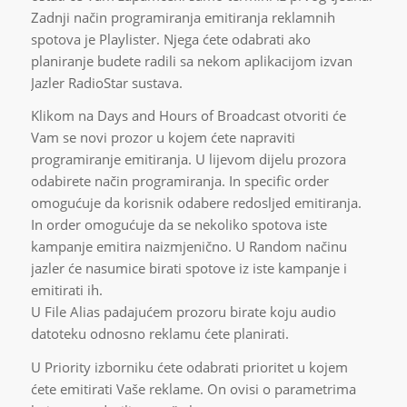
Zadnji način programiranja emitiranja reklamnih
spotova je Playlister. Njega ćete odabrati ako
planiranje budete radili sa nekom aplikacijom izvan
Jazler RadioStar sustava.
Klikom na Days and Hours of Broadcast otvoriti će
Vam se novi prozor u kojem ćete napraviti
programiranje emitiranja. U lijevom dijelu prozora
odabirete način programiranja. In specific order
omogućuje da korisnik odabere redosljed emitiranja.
In order omogućuje da se nekoliko spotova iste
kampanje emitira naizmjenično. U Random načinu
jazler će nasumice birati spotove iz iste kampanje i
emitirati ih.
U File Alias padajućem prozoru birate koju audio
datoteku odnosno reklamu ćete planirati.
U Priority izborniku ćete odabrati prioritet u kojem
ćete emitirati Vaše reklame. On ovisi o parametrima