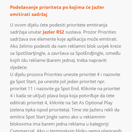
Podešavanje prioriteta po kojima će Jazler
emitirati sadržaj
U ovom dijelu ćete podesiti prioritete emitiranja
sadržaja unutar
Jazler RS2
sustava. Prozor Priorities
sadržava sve elemente koje aplikacija može emitirati.
Ako želimo podesiti da nam reklamni blok uvijek kreće
sa SpotStartJingle, a završava sa SpotEndJingle, između
kojih idu reklame (barem jedna), treba napraviti
sljedeće:
U dijelu prozora Priorities unesite prioritet 4 i nazovite
ga Spot Start, pa unesite još jedan prioritet npr.
prioritet 11 i nazovite ga Spot End. Kliknite na prioritet
4 i kada se uključi plava boja koja potvrđuje da ćete
editirati prioritet 4, kliknite na Set As Optional Play
(zelena tipka ispod prioriteta). Time ste Jazleru rekli da
emitira Spot Start Jingle samo ako u reklamnim
blokovima ima barem jedna reklama u kategoriji
Commercial. Ako u terminskom bloku nema planiranih