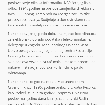
poslove savjetnika za informatiku. Iz Večernjeg lista
odlazi 1991. godine na poslove zamjenika direktora u
tvrtki 3C Coning. Tamo radi na reorganizaciji tvrtke i
procesa poslovanja. Sudjeluje u domovinskom ratu
kao hrvatski branitelj i zapovjednik desetine veze.
Nakon obavljenog posla dolazi na mjesto koordinatora
za elektronsku obradu podataka i telekomunikacije,
delegacije u Zagrebu Međunardnog Crvenog križa.
Ubrzo postaje voditelj regionalnog centra Federacije
Crvenog križa za srednju i južnu Europu i koordinator
svih poslova vezanih za računala i telekom opremu od
nabave, instalacije, podrške korisnicima, pa do
održavanja.
Nakon nekoliko godina rada u Međunarodnom
Crvenom križu, 1995. godine prelazi u Croatia Records
kao voditelj studija za grafičku pripremu. Na istim
poslovima godinu dana kasnije radi u tvrtki Radin
repro i roto. Od 1998. godine radi u Jutarnjem listu kao