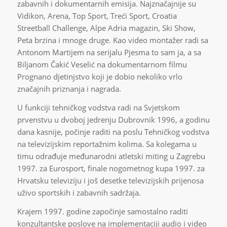
zabavnih i dokumentarnih emisija. Najznačajnije su
Vidikon, Arena, Top Sport, Treći Sport, Croatia
Streetball Challenge, Alpe Adria magazin, Ski Show,
Peta brzina i mnoge druge. Kao video montažer radi sa
Antonom Martijem na serijalu Pjesma to sam ja, a sa
Biljanom Čakić Veselić na dokumentarnom filmu
Prognano djetinjstvo koji je dobio nekoliko vrlo
značajnih priznanja i nagrada.
U funkciji tehničkog vodstva radi na Svjetskom
prvenstvu u dvoboj jedrenju Dubrovnik 1996, a godinu
dana kasnije, počinje raditi na poslu Tehničkog vodstva
na televizijskim reportažnim kolima. Sa kolegama u
timu odrađuje međunarodni atletski miting u Zagrebu
1997. za Eurosport, finale nogometnog kupa 1997. za
Hrvatsku televiziju i još desetke televizijskih prijenosa
uživo sportskih i zabavnih sadržaja.
Krajem 1997. godine započinje samostalno raditi
konzultantske poslove na implementaciji audio i video