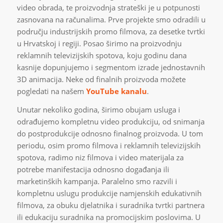
video obrada, te proizvodnja strateški je u potpunosti
zasnovana na računalima. Prve projekte smo odradili u
području industrijskih promo filmova, za desetke tvrtki
u Hrvatskoj i regiji. Posao širimo na proizvodnju
reklamnih televizijskih spotova, koju godinu dana
kasnije dopunjujemo i segmentom izrade jednostavnih
3D animacija. Neke od finalnih proizvoda možete
pogledati na našem
YouTube kanalu
.
Unutar nekoliko godina, širimo obujam usluga i
odrađujemo kompletnu video produkciju, od snimanja
do postprodukcije odnosno finalnog proizvoda. U tom
periodu, osim promo filmova i reklamnih televizijskih
spotova, radimo niz filmova i video materijala za
potrebe manifestacija odnosno događanja ili
marketinških kampanja. Paralelno smo razvili i
kompletnu uslugu produkcije namjenskih edukativnih
filmova, za obuku djelatnika i suradnika tvrtki partnera
ili edukaciju suradnika na promocijskim poslovima. U