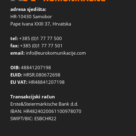
adresa sjedišta:
HR-10430 Samobor
Pape Ivana XXIII 37, Hrvatska
tel:
+385 (0)1 77 77 500
fax:
+385 (0)1 77 77 501
email:
info@eurokomunikacije.com
OIB:
48841207198
EUID:
HRSR.080672698
EU VAT:
HR48841207198
Transakcijski račun
Erste&Steiermärkische Bank d.d.
IBAN: HR4824020061100978070
SWIFT/BIC: ESBCHR22