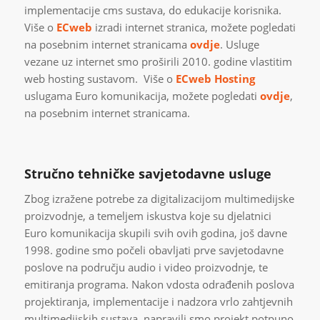
implementacije cms sustava, do edukacije korisnika.
Više o
ECweb
izradi internet stranica, možete pogledati
na posebnim internet stranicama
ovdje
. Usluge
vezane uz internet smo proširili 2010. godine vlastitim
web hosting sustavom. Više o
ECweb Hosting
uslugama Euro komunikacija, možete pogledati
ovdje
,
na posebnim internet stranicama.
Stručno tehničke savjetodavne usluge
Zbog izražene potrebe za digitalizacijom multimedijske
proizvodnje, a temeljem iskustva koje su djelatnici
Euro komunikacija skupili svih ovih godina, još davne
1998. godine smo počeli obavljati prve savjetodavne
poslove na području audio i video proizvodnje, te
emitiranja programa. Nakon vdosta odrađenih poslova
projektiranja, implementacije i nadzora vrlo zahtjevnih
multimedijskih sustava, napravili smo projekt potpuno