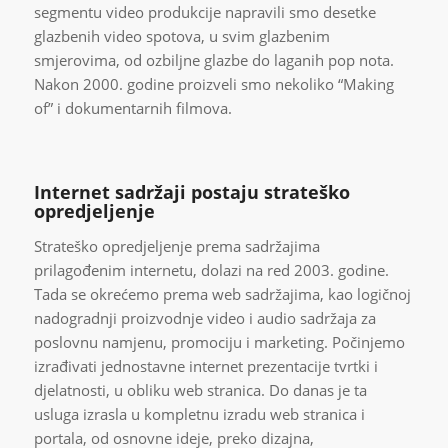
segmentu video produkcije napravili smo desetke
glazbenih video spotova, u svim glazbenim
smjerovima, od ozbiljne glazbe do laganih pop nota.
Nakon 2000. godine proizveli smo nekoliko “Making
of” i dokumentarnih filmova.
Internet sadržaji postaju strateško
opredjeljenje
Strateško opredjeljenje prema sadržajima
prilagođenim internetu, dolazi na red 2003. godine.
Tada se okrećemo prema web sadržajima, kao logičnoj
nadogradnji proizvodnje video i audio sadržaja za
poslovnu namjenu, promociju i marketing. Počinjemo
izrađivati jednostavne internet prezentacije tvrtki i
djelatnosti, u obliku web stranica. Do danas je ta
usluga izrasla u kompletnu izradu web stranica i
portala, od osnovne ideje, preko dizajna,