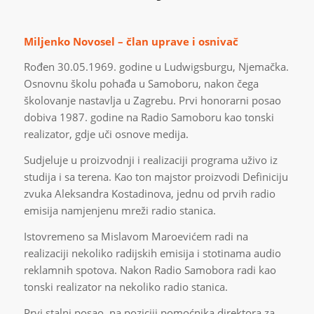
Miljenko Novosel – član uprave i osnivač
Rođen 30.05.1969. godine u Ludwigsburgu, Njemačka.
Osnovnu školu pohađa u Samoboru, nakon čega
školovanje nastavlja u Zagrebu. Prvi honorarni posao
dobiva 1987. godine na Radio Samoboru kao tonski
realizator, gdje uči osnove medija.
Sudjeluje u proizvodnji i realizaciji programa uživo iz
studija i sa terena. Kao ton majstor proizvodi Definiciju
zvuka Aleksandra Kostadinova, jednu od prvih radio
emisija namjenjenu mreži radio stanica.
Istovremeno sa Mislavom Maroevićem radi na
realizaciji nekoliko radijskih emisija i stotinama audio
reklamnih spotova. Nakon Radio Samobora radi kao
tonski realizator na nekoliko radio stanica.
Prvi stalni posao, na poziciji pomoćnika direktora za