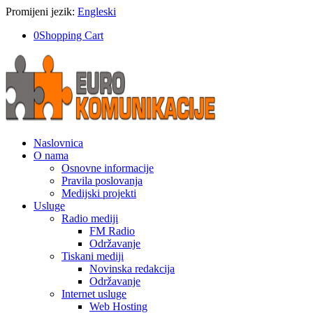
Promijeni jezik:
Engleski
0
Shopping Cart
Naslovnica
O nama
Osnovne informacije
Pravila poslovanja
Medijski projekti
Usluge
Radio mediji
FM Radio
Održavanje
Tiskani mediji
Novinska redakcija
Održavanje
Internet usluge
Web Hosting