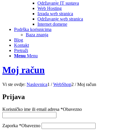
Održavanje IT sustava
Web Hosting
Izrada web stranica
Održavanje web stranica
Internet domene
Podrška korisnicima
Baza znanja
Blog
Kontakt
Pretraži
Menu
Menu
Moj račun
Vi ste ovdje:
Naslovnica
1
/
WebShop
2
/
Moj račun
Prijava
Korisničko ime ili email adresa
*
Obavezno
Zaporka
*
Obavezno