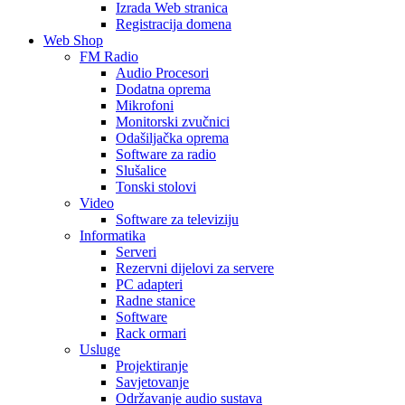
Izrada Web stranica
Registracija domena
Web Shop
FM Radio
Audio Procesori
Dodatna oprema
Mikrofoni
Monitorski zvučnici
Odašiljačka oprema
Software za radio
Slušalice
Tonski stolovi
Video
Software za televiziju
Informatika
Serveri
Rezervni dijelovi za servere
PC adapteri
Radne stanice
Software
Rack ormari
Usluge
Projektiranje
Savjetovanje
Održavanje audio sustava