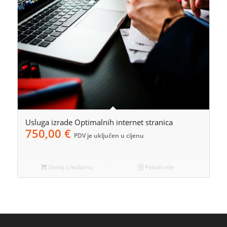
Usluga izrade Optimalnih internet stranica
750,00
€
PDV je uključen u cijenu
Dodaj u košaricu
Pokaži više