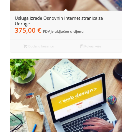
Usluga izrade Osnovnih internet stranica za
Udruge
375,00
€
PDV je uključen u cijenu
Dodaj u košaricu
Pokaži više