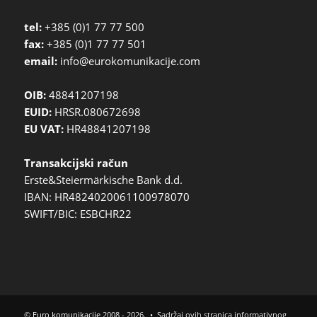
tel:
+385 (0)1 77 77 500
fax:
+385 (0)1 77 77 501
email:
info@eurokomunikacije.com
OIB:
48841207198
EUID:
HRSR.080672698
EU VAT:
HR48841207198
Transakcijski račun
Erste&Steiermärkische Bank d.d.
IBAN: HR4824020061100978070
SWIFT/BIC: ESBCHR22
©
Euro komunikacije
2008 - 2026. • Sadržaj ovih stranica informativnog