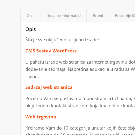
Opis
Dodatne informacije
Brand
Recenzije (0
Opis
Što je sve uključeno u cijenu izrade?
CMS Sustav WordPress
U paketu izrade web stranica za internet trgovinu 
dodavanje sadržaja. Napredna edukacija u radu sa 
cijenu.
Sadržaj web stranica
Početno Vam se postavi do 5 podstranica ( O nama, Re
uključenom kontakt stranicom koja ima online konta
Web trgovina
Kreiramo Vam do 10 kategorija unutar kojih ćete obja
objavljujemo do 50 proizvoda. U cijenu je uključena o