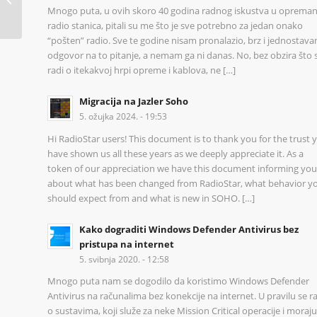
Mnogo puta, u ovih skoro 40 godina radnog iskustva u opreman
Udruge
radio stanica, pitali su me što je sve potrebno za jedan onako
“pošten” radio. Sve te godine nisam pronalazio, brz i jednostava
odgovor na to pitanje, a nemam ga ni danas. No, bez obzira što 
radi o itekakvoj hrpi opreme i kablova, ne […]
Migracija na Jazler Soho
5. ožujka 2024. - 19:53
Hi RadioStar users! This document is to thank you for the trust 
have shown us all these years as we deeply appreciate it. As a
token of our appreciation we have this document informing you
about what has been changed from RadioStar, what behavior y
should expect from and what is new in SOHO. […]
Kako dograditi Windows Defender Antivirus bez
pristupa na internet
5. svibnja 2020. - 12:58
Mnogo puta nam se dogodilo da koristimo Windows Defender
Antivirus na računalima bez konekcije na internet. U pravilu se r
o sustavima, koji služe za neke Mission Critical operacije i moraju