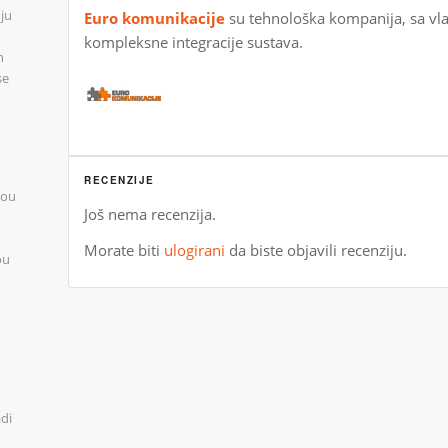
ju
Euro komunikacije
su tehnološka kompanija, sa v
kompleksne integracije sustava.
n
se
RECENZIJE
you
Još nema recenzija.
Morate biti
ulogirani
da biste objavili recenziju.
ou
adi