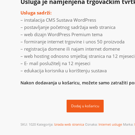
Usluga je namjenjena trgovačkim tvr
Usluga sadrži:
– instalacija CMS Sustava WordPress
– postavljanje početnog sadržaja web stranica
– web dizajn WordPress Premium tema
– formiranje internet trgovine i unos 50 proizvoda
– registracija domene ili najam internet domene
– web hosting odnosno smještaj stranica na 12 mjeseci
– E- mail poslužitelj na 12 mjeseci
– edukacija korisnika u korištenju sustava
Nakon dodavanja u košaricu, možete samo zatražiti po
Dodaj u košaricu
SKU:
1020
Kategorija:
Izrada web stranica
Oznaka:
Internet usluge
Marka: