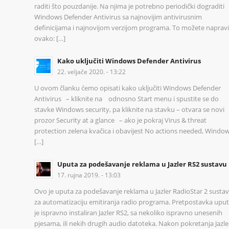
raditi što pouzdanije. Na njima je potrebno periodički dograditi
Windows Defender Antivirus sa najnovijim antivirusnim
definicijama i najnovijom verzijom programa. To možete napravi
ovako: […]
Kako uključiti Windows Defender Antivirus
22. veljače 2020. - 13:22
U ovom članku ćemo opisati kako uključiti Windows Defender
Antivirus – kliknite na odnosno Start menu i spustite se do
stavke Windows security, pa kliknite na stavku – otvara se novi
prozor Security at a glance – ako je pokraj Virus & threat
protection zelena kvačica i obavijest No actions needed, Windo
[…]
Uputa za podešavanje reklama u Jazler RS2 sustavu
17. rujna 2019. - 13:03
Ovo je uputa za podešavanje reklama u Jazler RadioStar 2 susta
za automatizaciju emitiranja radio programa. Pretpostavka upu
je ispravno instaliran Jazler RS2, sa nekoliko ispravno unesenih
pjesama, ili nekih drugih audio datoteka. Nakon pokretanja Jazle