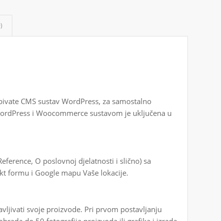
)
dobivate CMS sustav WordPress, za samostalno
WordPress i Woocommerce sustavom je uključena u
ference, O poslovnoj djelatnosti i slično) sa
kt formu i Google mapu Vaše lokacije.
vljivati svoje proizvode. Pri prvom postavljanju
brada do 50 fotografija proizvoda ili grafika i izrada