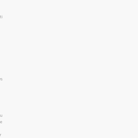
ti
ws
vu
te
r