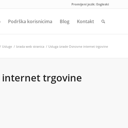
Promijeni jezik:
Engleski
p
Podrška korisnicima
Blog
Kontakt
/
Usluge
/
Izrada web stranica
/
Usluga izrade Osnovne internet trgovine
internet trgovine