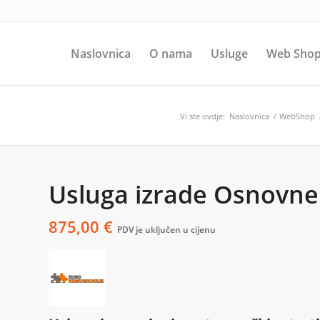
Naslovnica
O nama
Usluge
Web Sho
Vi ste ovdje:
Naslovnica
/
WebShop
Usluga izrade Osnovne 
875,00
€
PDV je uključen u cijenu