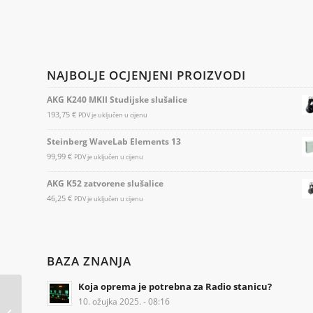
NAJBOLJE OCJENJENI PROIZVODI
AKG K240 MKII Studijske slušalice
193,75
€
PDV je uključen u cijenu
Steinberg WaveLab Elements 13
99,99
€
PDV je uključen u cijenu
AKG K52 zatvorene slušalice
46,25
€
PDV je uključen u cijenu
BAZA ZNANJA
Koja oprema je potrebna za Radio stanicu?
Usluga izrade Osnovnih
10. ožujka 2025. - 08:16
internet stranica za