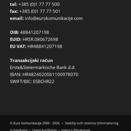
tel:
+385 (0)1 77 77 500
fax:
+385 (0)1 77 77 501
email:
info@eurokomunikacije.com
OIB:
48841207198
EUID:
HRSR.080672698
EU VAT:
HR48841207198
Transakcijski račun
Erste&Steiermärkische Bank d.d.
IBAN: HR4824020061100978070
SWIFT/BIC: ESBCHR22
©
Euro komunikacije
2008 - 2026. • Sadržaj ovih stranica informativnog
je karaktera •
Uvjeti korištenja
•
Izjava o Privatnosti