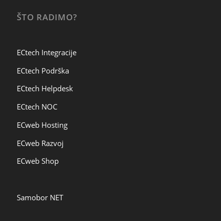
ŠTO RADIMO?
ECtech Integracije
ECtech Podrška
ECtech Helpdesk
ECtech NOC
ECweb Hosting
ECweb Razvoj
ECweb Shop
Samobor NET