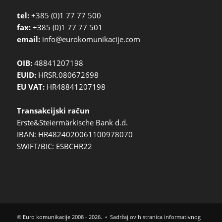
tel:
+385 (0)1 77 77 500
fax:
+385 (0)1 77 77 501
email:
info@eurokomunikacije.com
OIB:
48841207198
EUID:
HRSR.080672698
EU VAT:
HR48841207198
Transakcijski račun
Erste&Steiermärkische Bank d.d.
IBAN: HR4824020061100978070
SWIFT/BIC: ESBCHR22
©
Euro komunikacije
2008 - 2026. • Sadržaj ovih stranica informativnog