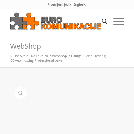
Promijeni jezik:
Engleski
WebShop
Vi ste ovdje:
Naslovnica
/
WebShop
/
Usluge
/
Web Hosting
/
ECweb Hosting Professional paket