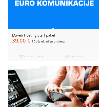
ECweb Hosting Start paket
39,00
€
PDV je uključen u cijenu
Dodaj u košaricu
Pokaži više