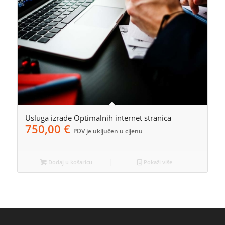
Usluga izrade Optimalnih internet stranica
750,00
€
PDV je uključen u cijenu
Dodaj u košaricu
Pokaži više