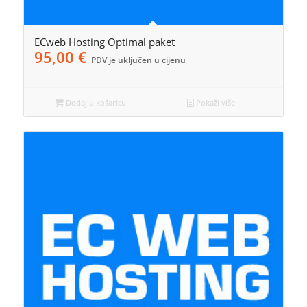
ECweb Hosting Optimal paket
95,00
€
PDV je uključen u cijenu
Dodaj u košaricu
Pokaži više