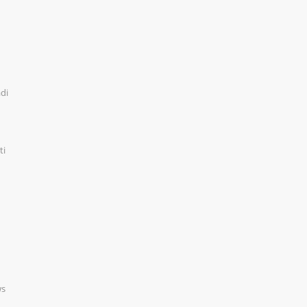
adi
ti
ws