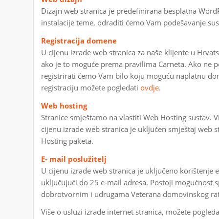
Dizajn web stranica je predefinirana besplatna WordP
instalacije teme, odraditi ćemo Vam podešavanje susta
Registracija domene
U cijenu izrade web stranica za naše klijente u Hrvat
ako je to moguće prema pravilima Carneta. Ako ne po
registrirati ćemo Vam bilo koju moguću naplatnu dome
registraciju možete pogledati
ovdje
.
Web hosting
Stranice smještamo na vlastiti Web Hosting sustav.
cijenu izrade web stranica je uključen smještaj web s
Hosting paketa.
E- mail poslužitelj
U cijenu izrade web stranica je uključeno korištenje e
uključujući do 25 e-mail adresa. Postoji mogućnost 
dobrotvornim i udrugama Veterana domovinskog rat
Više o usluzi izrade internet stranica, možete pogled