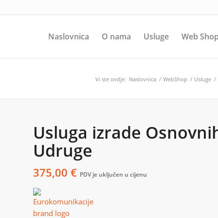
Naslovnica
O nama
Usluge
Web Sho
Vi ste ovdje:
Naslovnica
/
WebShop
/
Usluge
/
Usluga izrade Osnovnih
Udruge
375,00
€
PDV je uključen u cijenu