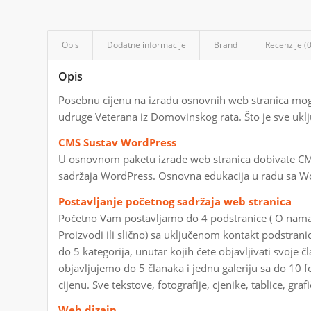
Opis
Dodatne informacije
Brand
Recenzije (0
Opis
Posebnu cijenu na izradu osnovnih web stranica mog
udruge Veterana iz Domovinskog rata. Što je sve uklj
CMS Sustav WordPress
U osnovnom paketu izrade web stranica dobivate CM
sadržaja WordPress. Osnovna edukacija u radu sa Wo
Postavljanje početnog sadržaja web stranica
Početno Vam postavljamo do 4 podstranice ( O nama, 
Proizvodi ili slično) sa uključenom kontakt podstra
do 5 kategorija, unutar kojih ćete objavljivati svoje čla
objavljujemo do 5 članaka i jednu galeriju sa do 10 f
cijenu. Sve tekstove, fotografije, cjenike, tablice, graf
Web dizajn