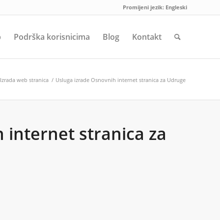
Promijeni jezik:
Engleski
p
Podrška korisnicima
Blog
Kontakt
Izrada web stranica
/
Usluga izrade Osnovnih internet stranica za Udruge
 internet stranica za