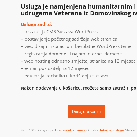
Usluga je namjenjena humanitarnim i
udrugama Veterana iz Domovinskog r
Usluga sadrži:
– instalacija CMS Sustava WordPress
– postavljanje početnog sadržaja web stranica
– web dizajn instalacijom besplatne WordPress teme
– registracija domene ili najam internet domene
– web hosting odnosno smještaj stranica na 12 mjeseci
– e-mail poslužitelj na 12 mjeseci
– edukacija korisnika u korištenju sustava
Nakon dodavanja u košaricu, možete samo zatražiti po
Dodaj u košaricu
SKU:
1018
Kategorija:
Izrada web stranica
Oznaka:
Internet usluge
Marka: