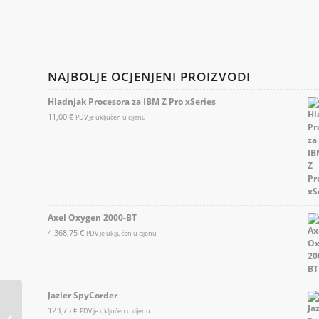
NAJBOLJE OCJENJENI PROIZVODI
Hladnjak Procesora za IBM Z Pro xSeries
11,00
€
PDV je uključen u cijenu
Axel Oxygen 2000-BT
4.368,75
€
PDV je uključen u cijenu
Jazler SpyCorder
Usluga izrade
123,75
€
PDV je uključen u cijenu
Optimalnih internet