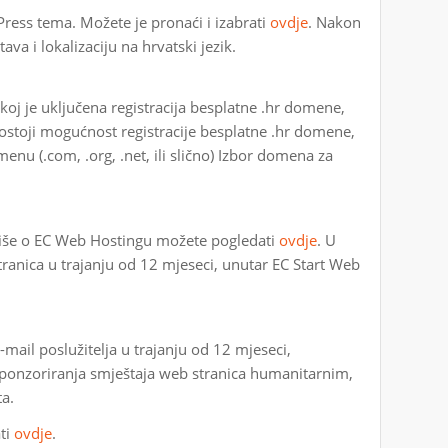
ress tema. Možete je pronaći i izabrati
ovdje
. Nakon
va i lokalizaciju na hrvatski jezik.
skoj je uključena registracija besplatne .hr domene,
stoji mogućnost registracije besplatne .hr domene,
nu (.com, .org, .net, ili slično) Izbor domena za
 Više o EC Web Hostingu možete pogledati
ovdje
. U
tranica u trajanju od 12 mjeseci, unutar EC Start Web
-mail poslužitelja u trajanju od 12 mjeseci,
sponzoriranja smještaja web stranica humanitarnim,
a.
ati
ovdje
.