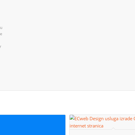
vu
te
r