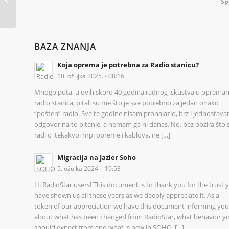
stranica
BAZA ZNANJA
Koja oprema je potrebna za Radio stanicu?
10. ožujka 2025. - 08:16
Mnogo puta, u ovih skoro 40 godina radnog iskustva u opreman
radio stanica, pitali su me što je sve potrebno za jedan onako
“pošten” radio. Sve te godine nisam pronalazio, brz i jednostava
odgovor na to pitanje, a nemam ga ni danas. No, bez obzira što 
radi o itekakvoj hrpi opreme i kablova, ne […]
Migracija na Jazler Soho
5. ožujka 2024. - 19:53
Hi RadioStar users! This document is to thank you for the trust 
have shown us all these years as we deeply appreciate it. As a
token of our appreciation we have this document informing you
about what has been changed from RadioStar, what behavior y
should expect from and what is new in SOHO. […]