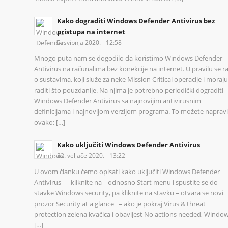
Kako dograditi Windows Defender Antivirus bez
pristupa na internet
5. svibnja 2020. - 12:58
Mnogo puta nam se dogodilo da koristimo Windows Defender
Antivirus na računalima bez konekcije na internet. U pravilu se r
o sustavima, koji služe za neke Mission Critical operacije i moraju
raditi što pouzdanije. Na njima je potrebno periodički dograditi
Windows Defender Antivirus sa najnovijim antivirusnim
definicijama i najnovijom verzijom programa. To možete napravi
ovako: […]
Kako uključiti Windows Defender Antivirus
22. veljače 2020. - 13:22
U ovom članku ćemo opisati kako uključiti Windows Defender
Antivirus – kliknite na odnosno Start menu i spustite se do
stavke Windows security, pa kliknite na stavku – otvara se novi
prozor Security at a glance – ako je pokraj Virus & threat
protection zelena kvačica i obavijest No actions needed, Windo
[…]