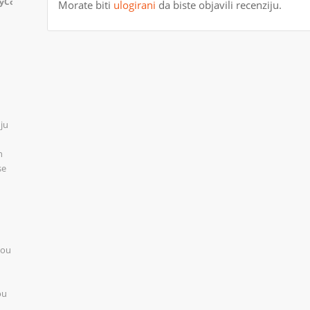
Morate biti
ulogirani
da biste objavili recenziju.
ju
n
se
you
ou