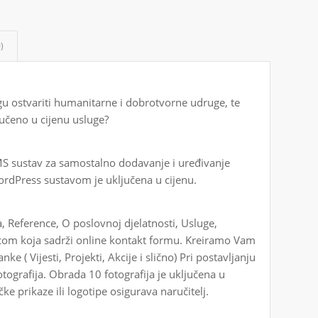
)
u ostvariti humanitarne i dobrotvorne udruge, te
učeno u cijenu usluge?
S sustav za samostalno dodavanje i uređivanje
rdPress sustavom je uključena u cijenu.
Reference, O poslovnoj djelatnosti, Usluge,
nicom koja sadrži online kontakt formu. Kreiramo Vam
nke ( Vijesti, Projekti, Akcije i slično) Pri postavljanju
otografija. Obrada 10 fotografija je uključena u
ičke prikaze ili logotipe osigurava naručitelj.